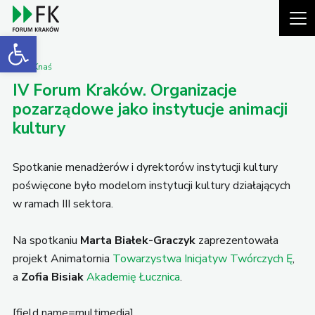
Open toolbar
Piotr Knaś
IV Forum Kraków. Organizacje
pozarządowe jako instytucje animacji
kultury
Spotkanie menadżerów i dyrektorów instytucji kultury
poświęcone było modelom instytucji kultury działających
w ramach III sektora.
Na spotkaniu
Marta Białek-Graczyk
zaprezentowała
projekt Animatornia
Towarzystwa Inicjatyw Twórczych Ę
,
a
Zofia Bisiak
Akademię Łucznica
.
[field name=multimedia]