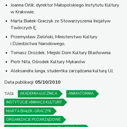
Joanna Orlik, dyrektor Małopolskiego Instytutu Kultury
w Krakowie,
Marta Białek-Graczyk ze Stowarzyszenia Inicjatyw
Twórczych Ę,
Przemysław Zieliński, Ministerstwo Kultury
i Dziedzictwa Narodowego,
Tomasz Drozdek, Miejski Dom Kultury Blachownia
Piotr Nita, Ośrodek Kultury Mykanów
Aleksandra Junga, studentka zarządzania kulturą UJ,
Data publikacji:
05/10/2010
TAGI:
AKADEMIA ŁUCZNICA
ANIMATORNIA
INSTYTUCJE ANIMACJI KULTURY
MARTA BIAŁEK-GRACZYK
ORGANIZACJE POZARZĄDOWE