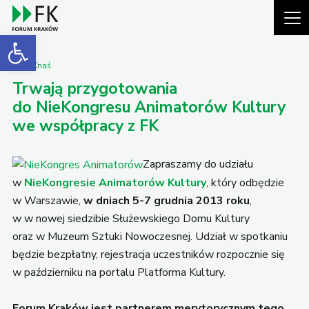
Open toolbar
Piotr Knaś
Trwają przygotowania
do NieKongresu Animatorów Kultury
we współpracy z FK
Zapraszamy do udziału
w
NieKongresie Animatorów Kultury
, który odbędzie
w Warszawie,
w dniach 5-7 grudnia 2013 roku
,
w w nowej siedzibie Służewskiego Domu Kultury
oraz w Muzeum Sztuki Nowoczesnej. Udział w spotkaniu
będzie bezpłatny, rejestracja uczestników rozpocznie się
w październiku na portalu Platforma Kultury.
Forum Kraków jest partnerem merytorycznym tego