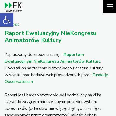
Open toolbar
Piotr Knaś
Raport Ewaluacyjny NieKongresu
Animatorów Kultury
Zapraszamy do zapoznania się z
Raportem
Ewaluacyjnym NieKongresu Animatorów Kultury
.
Powstał on na zlecenie Narodowego Centrum Kultury
w wyniku prac badawczych prowadzonych przez
Fundację
Obserwatorium
.
Raport jest bardzo szczegółowy i podzielony na kilka
części dotyczących między innymi: procedur wyboru
uczestników (czterokrotnie więcej chętnych niż miejsc
zapewnionych przez organizatorów), jakości debaty,