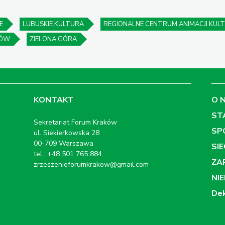
E
LUBUSKIE.KULTURA
REGIONALNE CENTRUM ANIMACJI KUL
RÓW
ZIELONA GÓRA
KONTAKT
O 
ST
Sekretariat Forum Kraków
SP
ul. Siekierkowska 28
00-709 Warszawa
SI
tel.: +48 501 765 884
ZA
zrzeszenieforumkrakow@gmail.com
NI
Dek