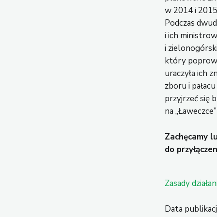
w 2014 i 2015
Podczas dwud
i ich ministro
i zielonogórsk
który poprowa
uraczyła ich 
zboru i pałac
przyjrzeć się b
na „Ławeczce”
Zachęcamy lub
do przyłączen
Zasady działan
Data publikacj