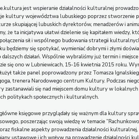
.kultura jest wspieranie działalności kulturalnej prowadzo
cje kultury województwa lubuskiego poprzez stworzenie 
lturze skupiającej lubuskich dyrektorów, menadżerów i ani
my, że ta inicjatywa ułatwi dzielenie się kapitałem wiedzy, k
ołączenia sił i wspólnego budowania strategii kulturalnyc
ku będziemy się spotykać, wymieniać dobrymi i złymi doświ
o dalszych działań. Wspólnie wybraliśmy już termin i miejsc
ie się ono w Lubniewicach, 15-16 kwietnia 2015 roku. Wy
łużył także panel poprowadzony przez Tomasza Ignalskieg
goga, trenera Narodowego centrum Kultury. Podczas niego
 zastanawiali się nad miejscem domu kultury w lokalnych
ch politykach społecznych i kulturalnych.
główne księgowe przyglądały się ważnym dla kultury spr
nsowego, poszerzając swoją wiedzę w temacie ”Rachunkowoś
oraz fiskalne aspekty prowadzenia działalności kulturalnej,
any ustawowe i ich wpływ na prowadzenie działalności kul