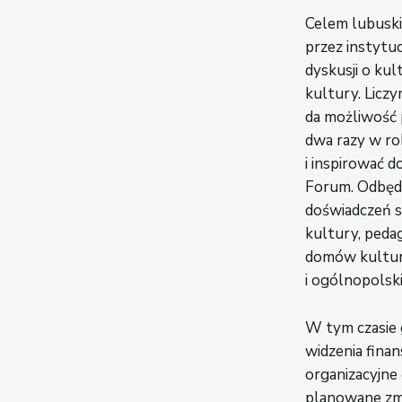
Celem lubuskie
przez instytu
dyskusji o ku
kultury. Liczy
da możliwość p
dwa razy w ro
i inspirować d
Forum. Odbędz
doświadczeń s
kultury, peda
domów kultury
i ogólnopolski
W tym czasie 
widzenia fina
organizacyjne 
planowane zmi