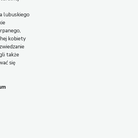
a lubuskiego
kie
erpanego,
hej kobiety
 zwiedzanie
li także
wać się
rum