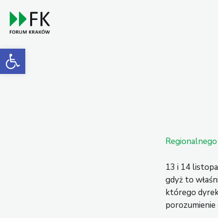
Open toolbar
Regionalnego
13 i 14 listo
gdyż to właśn
którego dyrek
porozumienie 