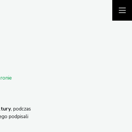
tronie
ltury
, podczas
ego podpisali