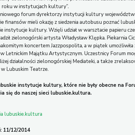
 roku w instytucjach kultury”.
niowego forum dyrektorzy instytucji kultury województw
wie finansów mieli okazję z siedzenia autobusu poznać lubus
ie instytucje kultury. Wzięli udział w warsztacie papieru cz
dził zielonogórski artysta Władysław Klępka. Piekarnia Cic
znakomitym koncertem Jazzpospolita, a w piątek umożliwiła
u w Letnickim Majątku Artystycznym. Uczestnicy Forum mog
liżej działalności zielonogórskiej Mediateki, a także zrelakso
 w Lubuskim Teatrze.
uskie instytucje kultury, które nie były obecne na Fo
ia się do naszej sieci lubuskie.kultura.
ia lubuskie.kultura
i:
11/12/2014