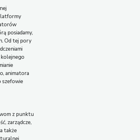
nej
platformy
matorów
tórą posiadamy,
h. Od tej pory
adczeniami
e kolejnego
mianie
o, animatora
 szefowie
awom z punktu
ć, zarządcze,
 a także
turalnej