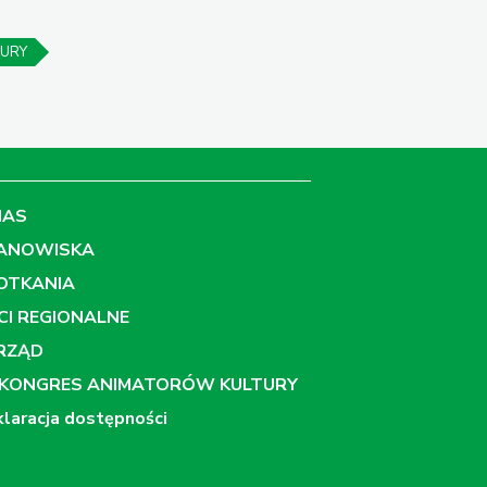
TURY
NAS
ANOWISKA
OTKANIA
ECI REGIONALNE
RZĄD
EKONGRES ANIMATORÓW KULTURY
laracja dostępności