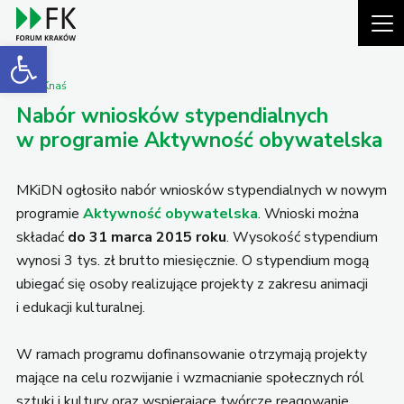
Open toolbar
Piotr Knaś
Nabór wniosków stypendialnych
w programie Aktywność obywatelska
MKiDN ogłosiło nabór wniosków stypendialnych w nowym
programie
Aktywność obywatelska
. Wnioski można
składać
do 31 marca 2015 roku
. Wysokość stypendium
wynosi 3 tys. zł brutto miesięcznie. O stypendium mogą
ubiegać się osoby realizujące projekty z zakresu animacji
i edukacji kulturalnej.
W ramach programu dofinansowanie otrzymają projekty
mające na celu rozwijanie i wzmacnianie społecznych ról
sztuki i kultury oraz wspierające twórcze reagowanie