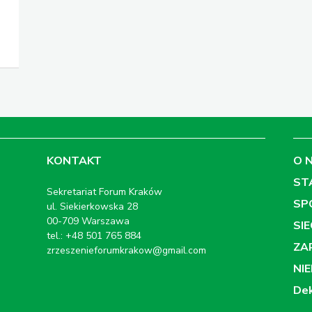
KONTAKT
O 
ST
Sekretariat Forum Kraków
SP
ul. Siekierkowska 28
00-709 Warszawa
SI
tel.: +48 501 765 884
ZA
zrzeszenieforumkrakow@gmail.com
NI
Dek