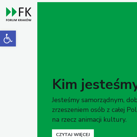
Open toolbar
Kim jesteśm
Jesteśmy samorządnym, do
zrzeszeniem osób z całej Pols
na rzecz animacji kultury.
CZYTAJ WIĘCEJ