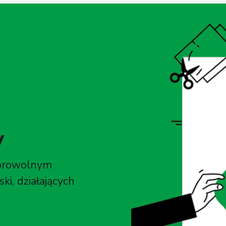
y
browolnym
ki, działających