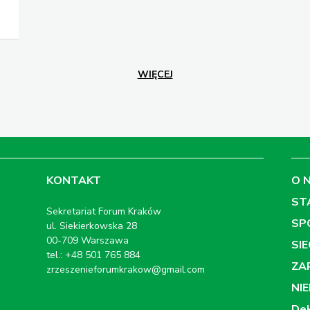
WIĘCEJ
KONTAKT
O 
ST
Sekretariat Forum Kraków
SP
ul. Siekierkowska 28
00-709 Warszawa
SI
tel.: +48 501 765 884
ZA
zrzeszenieforumkrakow@gmail.com
NI
Dek