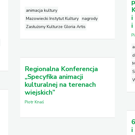
p
K
animacja kultury
i
Mazowiecki Instytut Kultury
nagrody
i
Zasłużony Kulturze Gloria Artis
P
a
d
M
Regionalna Konferencja
S
„Specyfika animacji
W
kulturalnej na terenach
wiejskich”
Piotr Knaś
6
i