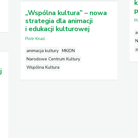
k
p
„Wspólna kultura” – nowa
strategia dla animacji
P
i edukacji kulturowej
a
Piotr Knaś
N
z
animacja kultury
MKiDN
Narodowe Centrum Kultury
Wspólna Kultura
j