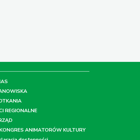
NAS
ANOWISKA
OTKANIA
ECI REGIONALNE
RZĄD
EKONGRES ANIMATORÓW KULTURY
laracja dostępności