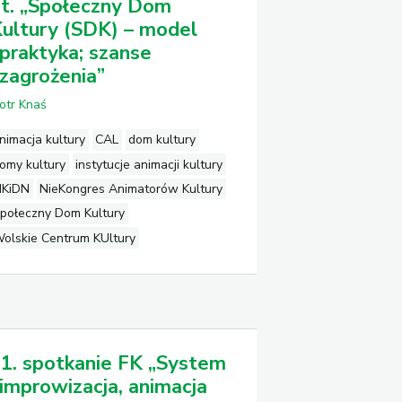
t. „Społeczny Dom
ultury (SDK) – model
 praktyka; szanse
 zagrożenia”
iotr Knaś
nimacja kultury
CAL
dom kultury
omy kultury
instytucje animacji kultury
KiDN
NieKongres Animatorów Kultury
połeczny Dom Kultury
olskie Centrum KUltury
1. spotkanie FK „System
 improwizacja, animacja