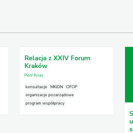
Relacja z XXIV Forum
Kraków
Piotr Knaś
konsultacje
MKiDN
OFOP
organizacje pozarządowe
program współpracy
S
u
s