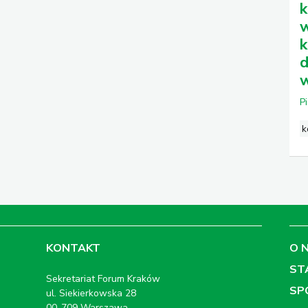
k
w
k
d
w
P
k
KONTAKT
O 
ST
Sekretariat Forum Kraków
SP
ul. Siekierkowska 28
00-709 Warszawa