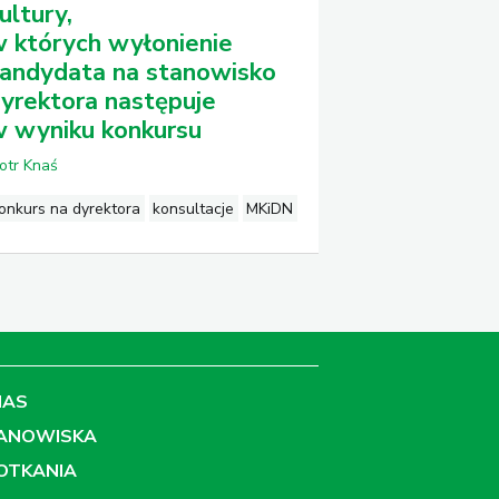
ultury,
 których wyłonienie
andydata na stanowisko
yrektora następuje
 wyniku konkursu
iotr Knaś
onkurs na dyrektora
konsultacje
MKiDN
NAS
ANOWISKA
OTKANIA