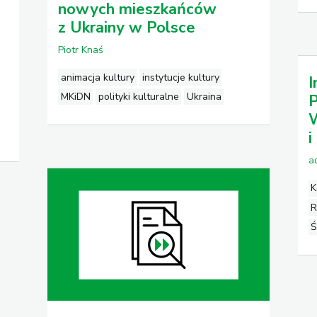
nowych mieszkańców
z Ukrainy w Polsce
Piotr Knaś
animacja kultury
instytucje kultury
I
MKiDN
polityki kulturalne
Ukraina
P
W
i
a
K
R
Ś